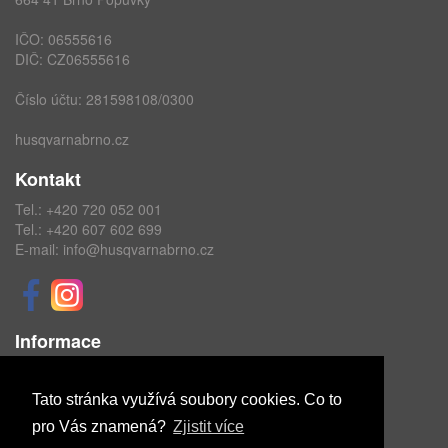
IČO: 06555616
DIČ: CZ06555616
Číslo účtu: 281598108/0300
husqvarnabrno.cz
Kontakt
Tel.:
+420 720 052 001
Tel.:
+420 607 602 699
E-mail:
info@husqvarnabrno.cz
Informace
Obchodní podmínky
Ochrana osobních údajů
Tato stránka využívá soubory cookies. Co to
pro Vás znamená?
Zjistit více
Copyright © ABRA Software a.s. 2020