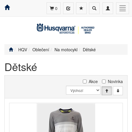
Toggle
Toggle
Togg
0
search
navigation
navig
HQV
Oblečení
Na motocykl
Dětské
Dětské
Akce
Novinka