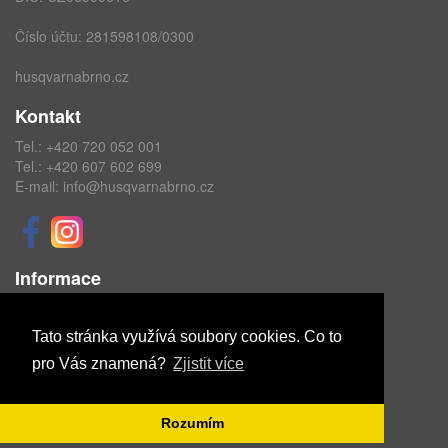
Číslo účtu: 281598108/0300
husqvarnabrno.cz
Kontakt
Tel.:
+420 720 052 001
Tel.:
+420 607 602 699
E-mail:
info@husqvarnabrno.cz
Informace
Obchodní podmínky
Ochrana osobních údajů
Tato stránka využívá soubory cookies. Co to
pro Vás znamená?
Zjistit více
Copyright © ABRA Software a.s. 2020
Rozumím