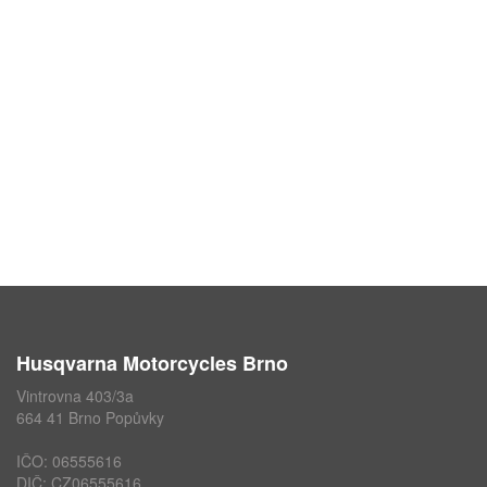
Husqvarna Motorcycles Brno
Vintrovna 403/3a
664 41 Brno Popůvky
IČO: 06555616
DIČ: CZ06555616