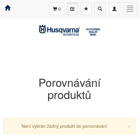
Toggle
Toggle
Togg
0
search
navigation
navig
Porovnávání
produktů
×
Není vybrán žádný produkt do porovnávání