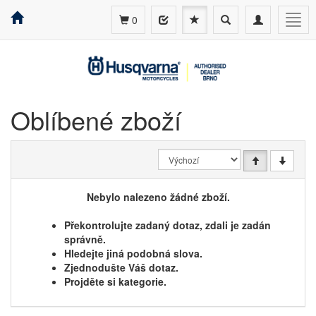
Toggle
Toggle
Togg
0
search
navigation
navig
Oblíbené zboží
Nebylo nalezeno žádné zboží.
Překontrolujte zadaný dotaz, zdali je zadán
správně.
Hledejte jiná podobná slova.
Zjednodušte Váš dotaz.
Projděte si kategorie.