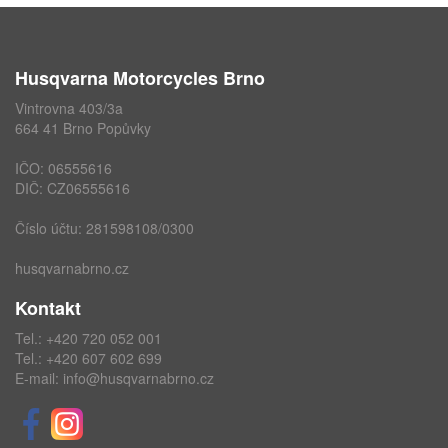
Husqvarna Motorcycles Brno
Vintrovna 403/3a
664 41 Brno Popůvky
IČO: 06555616
DIČ: CZ06555616
Číslo účtu: 281598108/0300
husqvarnabrno.cz
Kontakt
Tel.:
+420 720 052 001
Tel.:
+420 607 602 699
E-mail:
info@husqvarnabrno.cz