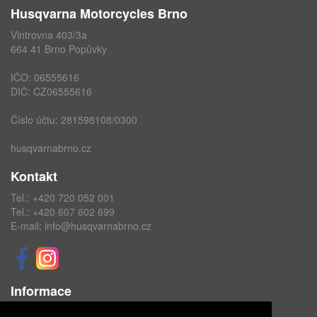
Husqvarna Motorcycles Brno
Vintrovna 403/3a
664 41 Brno Popůvky
IČO: 06555616
DIČ: CZ06555616
Číslo účtu: 281598108/0300
husqvarnabrno.cz
Kontakt
Tel.:
+420 720 052 001
Tel.:
+420 607 602 699
E-mail:
info@husqvarnabrno.cz
Informace
Obchodní podmínky