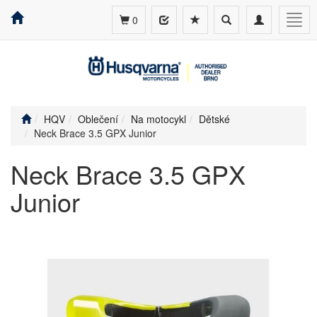
Toggle
Toggle
Togg
0
search
navigation
navig
HQV
Oblečení
Na motocykl
Dětské
Neck Brace 3.5 GPX Junior
Neck Brace 3.5 GPX
Junior