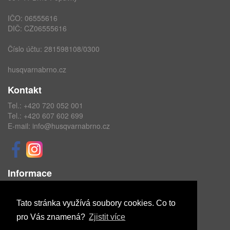
IČO: 06555616
DIČ: CZ06555616
Číslo účtu: 281598108/0300
husqvarnabrno.cz
Kontakt
Tel.:
+420 720 052 001
Tel.:
+420 607 602 699
E-mail:
info@husqvarnabrno.cz
Informace
Obchodní podmínky
Ochrana osobních údajů
Tato stránka využívá soubory cookies. Co to
pro Vás znamená?
Zjistit více
Copyright © ABRA Software a.s. 2020