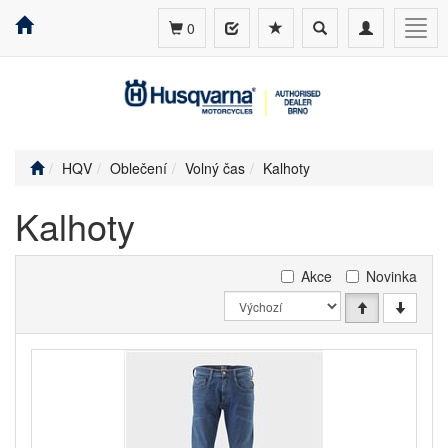
Toggle
Toggle
Togg
0
search
navigation
navig
HQV
Oblečení
Volný čas
Kalhoty
Kalhoty
Akce
Novinka