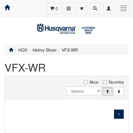
Toggle
Toggle
Togg
0
search
navigation
navig
HQV
Helmy Shoei
VFX-WR
VFX-WR
Akce
Novinka
1