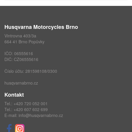
Husqvarna Motorcycles Brno
Vintrovna 403/3a
664 41 Brno Popůvky
IČO: 06555616
DIČ: CZ06555616
Číslo účtu: 281598108/0300
husqvarnabrno.cz
Kontakt
Tel.:
+420 720 052 001
Tel.:
+420 607 602 699
E-mail:
info@husqvarnabrno.cz