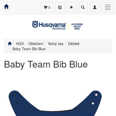
Toggle
Toggle
Togg
0
search
navigation
navig
HQV
Oblečení
Volný čas
Dětské
Baby Team Bib Blue
Baby Team Bib Blue