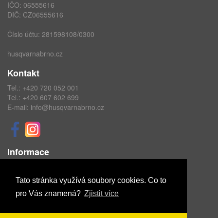
IČO: 06555616
DIČ: CZ06555616
Číslo účtu: 281598108/0300
husqvarnabrno.cz
Kontakt
Tel.:
+420 720 052 001
Tel.:
+420 607 602 699
E-mail:
info@husqvarnabrno.cz
Informace
Obchodní podmínky
Ochrana osobních údajů
Tato stránka využívá soubory cookies. Co to
pro Vás znamená?
Zjistit více
Copyright © ABRA Software a.s. 2020