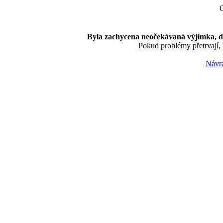
C
Byla zachycena neočekávaná výjimka, do
Pokud problémy přetrvají, 
Návra